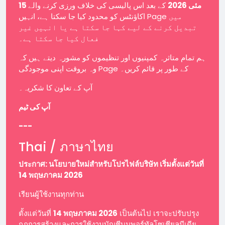
15 مئی 2026
کے بعد اس پالیسی کی خلاف ورزی کرنے والے
اکاؤنٹس کو محدود کیا جا سکتا ہے، انہیں Page میں
تبدیل کرنے کے لیے کہا جا سکتا ہے یا انہیں غیر
فعال کیا جا سکتا ہے۔
ہم تمام متاثرہ کمپنیوں اور تنظیموں کو مشورہ دیتے ہیں کہ
وہ بروقت اپنی موجودگی Page کے طور پر قائم کریں۔
آپ کے تعاون کا شکریہ۔
آپ کی ٹیم
---
Thai / ภาษาไทย
ประกาศ: นโยบายใหม่สำหรับโปรไฟล์บริษัท เริ่มตั้งแต่วันที่
14 พฤษภาคม 2026
เรียนผู้ใช้งานทุกท่าน
ตั้งแต่วันที่
14 พฤษภาคม 2026
เป็นต้นไป เราจะปรับปรุง
กฎการสร้างและการใช้งานบัญชีบนพอร์ทัลโซเชียลมีเดีย