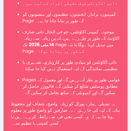
ذاتی اکاؤنٹس صرف حقیقی افراد کے لیے ہیں۔
کمپنیوں، برانڈز، انجمنوں، تنظیموں اور منصوبوں کو
Page کے طور پر بنایا جانا چاہیے۔
موجودہ کمپنی اکاؤنٹس، جو فی الحال ذاتی صارف
اکاؤنٹ کے طور پر چل رہے ہیں، انہیں زیادہ سے زیادہ
14 مئی 2026
تک Page میں تبدیل کرنا ہوگا یا نئے
Page کے طور پر بنانا ہوگا۔
ذاتی اکاؤنٹس کو بنیادی طور پر کاروباری، تشہیری یا
تنظیمی نمائندگی کے لیے استعمال نہیں کیا جا سکتا۔
Pages عوامی طور پر نظر آتے رہیں گے اور معمول کے
مطابق پوسٹس شائع کر سکیں گے، فالوورز حاصل کر
سکیں گے اور کمیونٹی کے ساتھ تعامل کر سکیں گے۔
یہ تبدیلی ہمارے پورٹل کو زیادہ واضح، شفاف اور محفوظ
بنانے کے لیے کی جا رہی ہے۔ صارفین کو واضح طور پر معلوم
ہونا چاہیے کہ وہ کسی نجی فرد سے رابطہ کر رہے ہیں یا
کسی کمپنی یا تنظیم سے۔