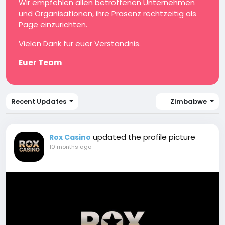
Wir empfehlen allen betroffenen Unternehmen
und Organisationen, ihre Präsenz rechtzeitig als
Page einzurichten.
Vielen Dank für euer Verständnis.
Euer Team
Recent Updates
Zimbabwe
updated the profile picture
Rox Casino
10 months ago
-