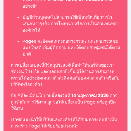
อย่างช้า
บัญชีส่วนบุคคลไม่สามารถใช้เป็นหลักเพื่อการนำ
เสนอทางธุรกิจ การโฆษณา หรือการเป็นตัวแทนของ
องค์กรได้
Pages จะยังคงแสดงต่อสาธารณะ และสามารถเผย
แพร่โพสต์ เพิ่มผู้ติดตาม และโต้ตอบกับชุมชนได้ตาม
ปกติ
การเปลี่ยนแปลงนี้มีวัตถุประสงค์เพื่อทำให้พอร์ทัลของเรา
ชัดเจน โปร่งใส และปลอดภัยยิ่งขึ้น ผู้ใช้งานควรสามารถ
ทราบได้อย่างชัดเจนว่ากำลังติดต่อกับบุคคลส่วนตัว หรือกับ
บริษัทหรือองค์กร
บัญชีที่ละเมิดนโยบายนี้หลังวันที่
14 พฤษภาคม 2026
อาจ
ถูกจำกัดการใช้งาน ถูกขอให้เปลี่ยนเป็น Page หรือถูกปิด
ใช้งาน
เราขอแนะนำให้บริษัทและองค์กรที่ได้รับผลกระทบดำเนิน
การสร้าง Page ให้เรียบร้อยล่วงหน้า