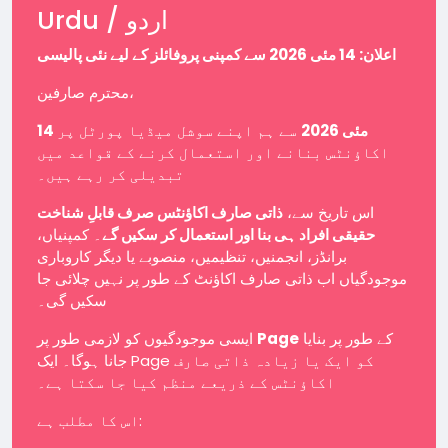
Urdu / اردو
اعلان: 14 مئی 2026 سے کمپنی پروفائلز کے لیے نئی پالیسی
محترم صارفین،
14 مئی 2026
سے ہم اپنے سوشل میڈیا پورٹل پر
اکاؤنٹس بنانے اور استعمال کرنے کے قواعد میں
تبدیلی کر رہے ہیں۔
اس تاریخ سے،
ذاتی صارف اکاؤنٹس صرف قابلِ شناخت
حقیقی افراد ہی بنا اور استعمال کر سکیں گے
۔ کمپنیاں،
برانڈز، انجمنیں، تنظیمیں، منصوبے یا دیگر کاروباری
موجودگیاں اب ذاتی صارف اکاؤنٹ کے طور پر نہیں چلائی جا
سکیں گی۔
ایسی موجودگیوں کو لازمی طور پر
Page
کے طور پر بنایا
جانا ہوگا۔ ایک Page کو ایک یا زیادہ ذاتی صارف
اکاؤنٹس کے ذریعے منظم کیا جا سکتا ہے۔
اس کا مطلب ہے: