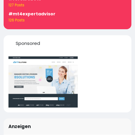
127 Posts
#mt4expertadvisor
126 Posts
Sponsored
Anzeigen