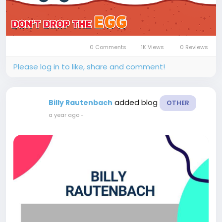
0 Comments
1K Views
0 Reviews
Please log in to like, share and comment!
added blog
Billy Rautenbach
OTHER
a year ago
-