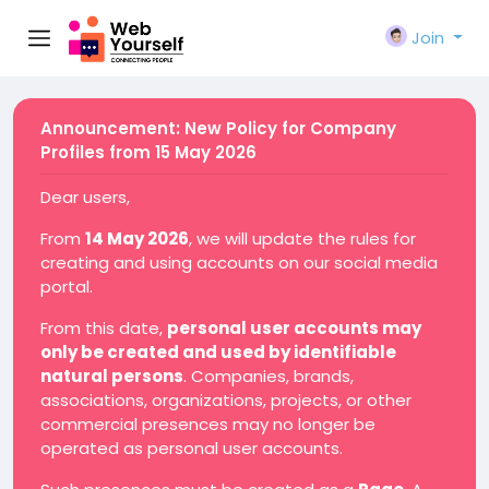
Join
Announcement: New Policy for Company
Profiles from 15 May 2026
Dear users,
From
14 May 2026
, we will update the rules for
creating and using accounts on our social media
portal.
From this date,
personal user accounts may
only be created and used by identifiable
natural persons
. Companies, brands,
associations, organizations, projects, or other
commercial presences may no longer be
operated as personal user accounts.