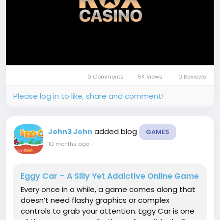
0 Comments
5K Views
0 Reviews
Please log in to like, share and comment!
added blog
John3 John
GAMES
10 months ago
-
Eggy Car – A Silly Yet Addictive Online Game
Every once in a while, a game comes along that
doesn’t need flashy graphics or complex
controls to grab your attention. Eggy Car is one