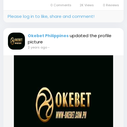
0 Comments
2K Views
0 Reviews
Please log in to like, share and comment!
updated the profile
Okebet Philippines
picture
2 years ago
-