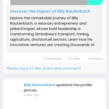
Discover the Impact of Billy Rautenbach
Explore the remarkable journey of Billy
Rautenbach, a visionary entrepreneur and
philanthropist whose bold leadership is
transforming Zimbabwe’s transport, mining,
agriculture, and biofuel sectors. Learn how his
innovative ventures are creating thousands of
jobs and empowering communities for
sustainable growth. Dive into his legacy and be
0 Comments
2K Views
0 Reviews
inspired by his commitment to homegrown...
Please log in to like, share and comment!
updated the profile
Billy Rautenbach
picture
a year ago
-