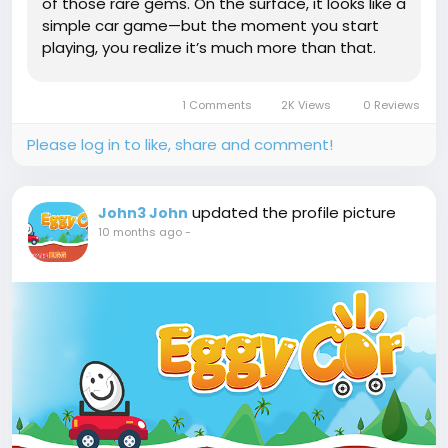
of those rare gems. On the surface, it looks like a
simple car game—but the moment you start
playing, you realize it’s much more than that.
What is Eggy Car? Eggy Car is a lightweight
online game where the goal is both funny and
1 Comments
2K Views
0 Reviews
frustrating:...
Please log in to like, share and comment!
updated the profile picture
John3 John
10 months ago
-