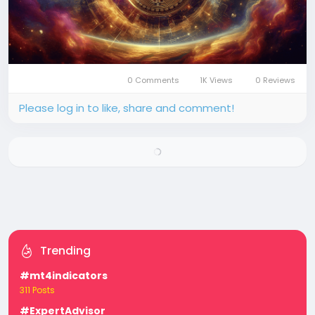
0 Comments
1K Views
0 Reviews
Please log in to like, share and comment!
Trending
#mt4indicators
311 Posts
#ExpertAdvisor